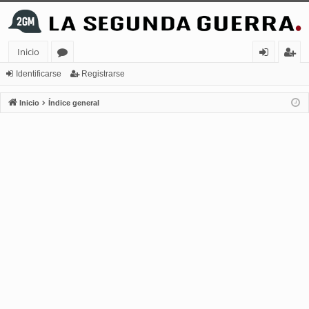
Inicio
or
de
eg
Identificarse
Registrarse
os
nt
ist
Inicio
Índice general
ifi
ra
ca
rs
rs
e
e