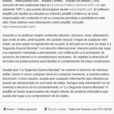
phpBB”, “www.phpbb.com”, “phpBB Limited”, “Equipo de phpBB”), una
solución de foro publicada bajo la «
Licencia Pública General GNU v2
» (en
adelante “GPL”), que puede descargarse desde
www.phpbb.com
. El software
phpBB solo facilita los debates en Internet; phpBB Limited no se hace
responsable del contenido ni de la conducta permitida o prohibida en este
sitio. Para obtener más información sobre phpBB, consulte:
https://www.phpbb.com/
.
Acuerda a no publicar ningún contenido abusivo, obsceno, soez, difamatorio,
que incite al odio, amenazante, de carácter sexual o ilegal de cualquier otro
modo, ya sea según la legislación de su país, la del país en el que se aloja “La
Segunda Guerra Mundial” o el derecho internacional. Hacerlo podría dar lugar
a tu expulsión inmediata y permanente, con notificación a tu proveedor de
servicios de Internet si lo consideramos necesario. Se registra la dirección IP
de todas las publicaciones para facilitar el cumplimiento de estas condiciones.
Acepta que “La Segunda Guerra Mundial” se reserve el derecho de eliminar,
editar, mover o cerrar cualquier tema en cualquier momento, a nuestra entera
discreción. Como usuario, acepta que cualquier información que introduzcas
pueda ser almacenada en una base de datos. Aunque esta información no se
revelará a terceros sin tu consentimiento, ni “La Segunda Guerra Mundial” ni
phpBB se harán responsables de ningún intento de piratería informática que
pueda dar lugar a la compromisión de los datos.
Inicio
Índice general
Borrar cookies
Todos los horarios son
UTC+02:00