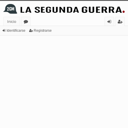
Inicio
or
de
eg
Identificarse
Registrarse
os
nt
ist
ifi
ra
ca
rs
rs
e
e