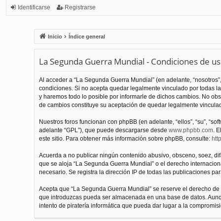
Identificarse
Registrarse
Inicio
Índice general
La Segunda Guerra Mundial - Condiciones de u
Al acceder a “La Segunda Guerra Mundial” (en adelante, “nosotros”,
condiciones. Si no acepta quedar legalmente vinculado por todas l
y haremos todo lo posible por informarle de dichos cambios. No obs
de cambios constituye su aceptación de quedar legalmente vinculado
Nuestros foros funcionan con phpBB (en adelante, “ellos”, “su”, “s
adelante “GPL”), que puede descargarse desde
www.phpbb.com
. E
este sitio. Para obtener más información sobre phpBB, consulte:
htt
Acuerda a no publicar ningún contenido abusivo, obsceno, soez, difam
que se aloja “La Segunda Guerra Mundial” o el derecho internacional
necesario. Se registra la dirección IP de todas las publicaciones par
Acepta que “La Segunda Guerra Mundial” se reserve el derecho de el
que introduzcas pueda ser almacenada en una base de datos. Aunqu
intento de piratería informática que pueda dar lugar a la compromisi