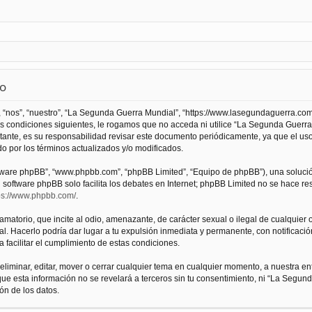
so
 “nos”, “nuestro”, “La Segunda Guerra Mundial”, “https://www.lasegundaguerra.com
as condiciones siguientes, le rogamos que no acceda ni utilice “La Segunda Guer
tante, es su responsabilidad revisar este documento periódicamente, ya que el us
 por los términos actualizados y/o modificados.
oftware phpBB”, “www.phpbb.com”, “phpBB Limited”, “Equipo de phpBB”), una solució
l software phpBB solo facilita los debates en Internet; phpBB Limited no se hace r
ps://www.phpbb.com/
.
atorio, que incite al odio, amenazante, de carácter sexual o ilegal de cualquier ot
. Hacerlo podría dar lugar a tu expulsión inmediata y permanente, con notificación
a facilitar el cumplimiento de estas condiciones.
iminar, editar, mover o cerrar cualquier tema en cualquier momento, a nuestra en
e esta información no se revelará a terceros sin tu consentimiento, ni “La Segu
ón de los datos.