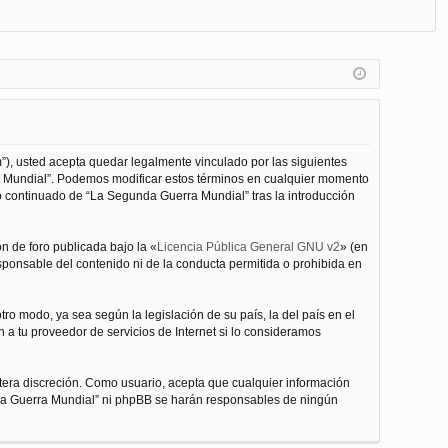
FA
de
eg
Q
nt
ist
ifi
ra
ca
rs
rs
e
”), usted acepta quedar legalmente vinculado por las siguientes
e
ra Mundial”. Podemos modificar estos términos en cualquier momento
o continuado de “La Segunda Guerra Mundial” tras la introducción
n de foro publicada bajo la «
Licencia Pública General GNU v2
» (en
esponsable del contenido ni de la conducta permitida o prohibida en
ro modo, ya sea según la legislación de su país, la del país en el
 a tu proveedor de servicios de Internet si lo consideramos
tera discreción. Como usuario, acepta que cualquier información
nda Guerra Mundial” ni phpBB se harán responsables de ningún