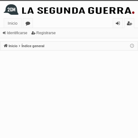
Inicio
or
de
eg
Identificarse
Registrarse
os
nt
ist
Inicio
Índice general
ifi
ra
ca
rs
rs
e
e