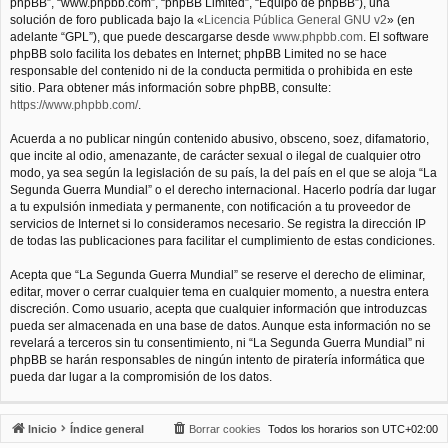
phpBB”, “www.phpbb.com”, “phpBB Limited”, “Equipo de phpBB”), una
solución de foro publicada bajo la «
Licencia Pública General GNU v2
» (en
adelante “GPL”), que puede descargarse desde
www.phpbb.com
. El software
phpBB solo facilita los debates en Internet; phpBB Limited no se hace
responsable del contenido ni de la conducta permitida o prohibida en este
sitio. Para obtener más información sobre phpBB, consulte:
https://www.phpbb.com/
.
Acuerda a no publicar ningún contenido abusivo, obsceno, soez, difamatorio,
que incite al odio, amenazante, de carácter sexual o ilegal de cualquier otro
modo, ya sea según la legislación de su país, la del país en el que se aloja “La
Segunda Guerra Mundial” o el derecho internacional. Hacerlo podría dar lugar
a tu expulsión inmediata y permanente, con notificación a tu proveedor de
servicios de Internet si lo consideramos necesario. Se registra la dirección IP
de todas las publicaciones para facilitar el cumplimiento de estas condiciones.
Acepta que “La Segunda Guerra Mundial” se reserve el derecho de eliminar,
editar, mover o cerrar cualquier tema en cualquier momento, a nuestra entera
discreción. Como usuario, acepta que cualquier información que introduzcas
pueda ser almacenada en una base de datos. Aunque esta información no se
revelará a terceros sin tu consentimiento, ni “La Segunda Guerra Mundial” ni
phpBB se harán responsables de ningún intento de piratería informática que
pueda dar lugar a la compromisión de los datos.
Inicio
Índice general
Borrar cookies
Todos los horarios son
UTC+02:00