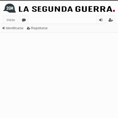
Inicio
or
de
eg
Identificarse
Registrarse
os
nt
ist
ifi
ra
ca
rs
rs
e
e