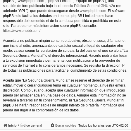
phpBB”, “www.phpbb.com”, “phpBB Limited”, “Equipo de phpBB”), una
solución de foro publicada bajo la «
Licencia Pública General GNU v2
» (en
adelante “GPL”), que puede descargarse desde
www.phpbb.com
. El software
phpBB solo facilita los debates en Internet; phpBB Limited no se hace
responsable del contenido ni de la conducta permitida o prohibida en este
sitio. Para obtener más información sobre phpBB, consulte:
https://www.phpbb.com/
.
Acuerda a no publicar ningún contenido abusivo, obsceno, soez, difamatorio,
que incite al odio, amenazante, de carácter sexual o ilegal de cualquier otro
modo, ya sea según la legislación de su país, la del país en el que se aloja “La
Segunda Guerra Mundial” o el derecho internacional. Hacerlo podría dar lugar
a tu expulsión inmediata y permanente, con notificación a tu proveedor de
servicios de Internet si lo consideramos necesario. Se registra la dirección IP
de todas las publicaciones para facilitar el cumplimiento de estas condiciones.
Acepta que “La Segunda Guerra Mundial” se reserve el derecho de eliminar,
editar, mover o cerrar cualquier tema en cualquier momento, a nuestra entera
discreción. Como usuario, acepta que cualquier información que introduzcas
pueda ser almacenada en una base de datos. Aunque esta información no se
revelará a terceros sin tu consentimiento, ni “La Segunda Guerra Mundial” ni
phpBB se harán responsables de ningún intento de piratería informática que
pueda dar lugar a la compromisión de los datos.
Inicio
Índice general
Borrar cookies
Todos los horarios son
UTC+02:00