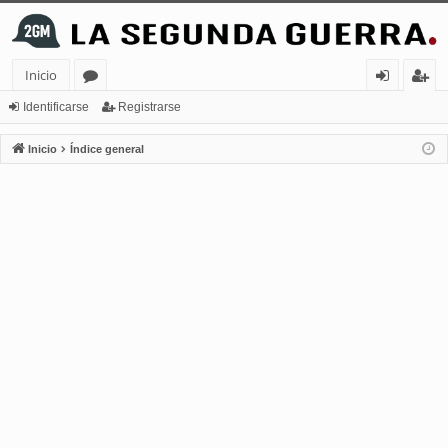
Inicio
or
de
eg
Identificarse
Registrarse
os
nt
ist
Inicio
Índice general
ifi
ra
ca
rs
rs
e
e