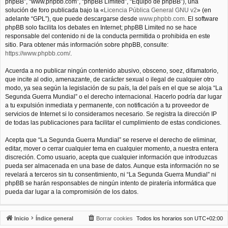
phpBB”, “www.phpbb.com”, “phpBB Limited”, “Equipo de phpBB”), una
solución de foro publicada bajo la «
Licencia Pública General GNU v2
» (en
adelante “GPL”), que puede descargarse desde
www.phpbb.com
. El software
phpBB solo facilita los debates en Internet; phpBB Limited no se hace
responsable del contenido ni de la conducta permitida o prohibida en este
sitio. Para obtener más información sobre phpBB, consulte:
https://www.phpbb.com/
.
Acuerda a no publicar ningún contenido abusivo, obsceno, soez, difamatorio,
que incite al odio, amenazante, de carácter sexual o ilegal de cualquier otro
modo, ya sea según la legislación de su país, la del país en el que se aloja “La
Segunda Guerra Mundial” o el derecho internacional. Hacerlo podría dar lugar
a tu expulsión inmediata y permanente, con notificación a tu proveedor de
servicios de Internet si lo consideramos necesario. Se registra la dirección IP
de todas las publicaciones para facilitar el cumplimiento de estas condiciones.
Acepta que “La Segunda Guerra Mundial” se reserve el derecho de eliminar,
editar, mover o cerrar cualquier tema en cualquier momento, a nuestra entera
discreción. Como usuario, acepta que cualquier información que introduzcas
pueda ser almacenada en una base de datos. Aunque esta información no se
revelará a terceros sin tu consentimiento, ni “La Segunda Guerra Mundial” ni
phpBB se harán responsables de ningún intento de piratería informática que
pueda dar lugar a la compromisión de los datos.
Inicio
Índice general
Borrar cookies
Todos los horarios son
UTC+02:00