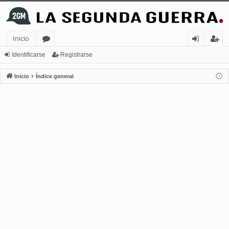
Inicio
or
de
eg
Identificarse
Registrarse
os
nt
ist
Inicio
Índice general
ifi
ra
ca
rs
rs
e
e