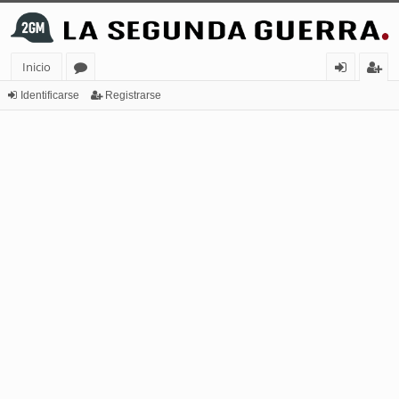
Inicio
or
de
eg
Identificarse
Registrarse
os
nt
ist
ifi
ra
ca
rs
rs
e
e