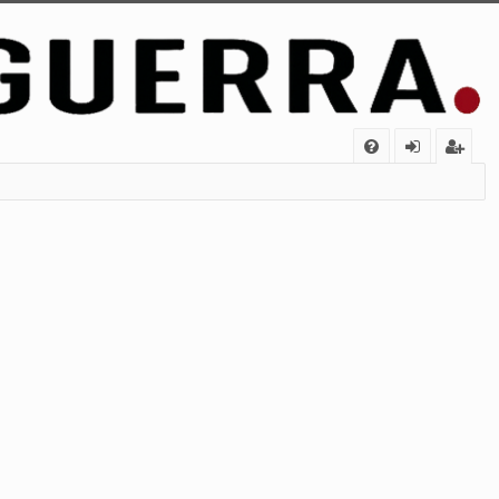
FA
de
eg
Q
nt
ist
ifi
ra
ca
rs
rs
e
e