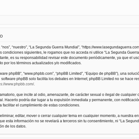
so
 “nos”, “nuestro”, “La Segunda Guerra Mundial”, “https://www.lasegundaguerra.com
as condiciones siguientes, le rogamos que no acceda ni utilice “La Segunda Guer
tante, es su responsabilidad revisar este documento periódicamente, ya que el us
 por los términos actualizados y/o modificados.
oftware phpBB”, “www.phpbb.com”, “phpBB Limited”, “Equipo de phpBB”), una solució
l software phpBB solo facilita los debates en Internet; phpBB Limited no se hace r
ps://www.phpbb.com/
.
atorio, que incite al odio, amenazante, de carácter sexual o ilegal de cualquier ot
. Hacerlo podría dar lugar a tu expulsión inmediata y permanente, con notificación
a facilitar el cumplimiento de estas condiciones.
iminar, editar, mover o cerrar cualquier tema en cualquier momento, a nuestra en
e esta información no se revelará a terceros sin tu consentimiento, ni “La Segu
ón de los datos.