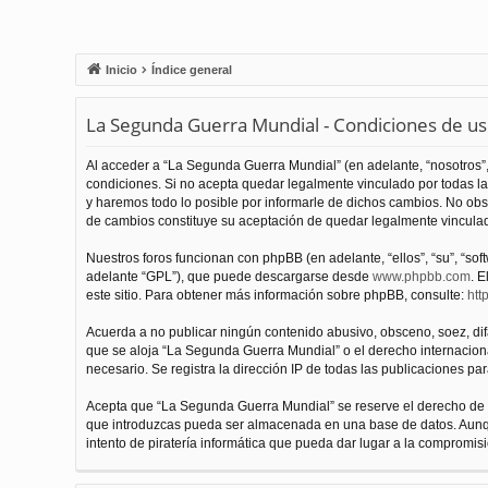
Inicio
Índice general
La Segunda Guerra Mundial - Condiciones de u
Al acceder a “La Segunda Guerra Mundial” (en adelante, “nosotros”,
condiciones. Si no acepta quedar legalmente vinculado por todas l
y haremos todo lo posible por informarle de dichos cambios. No obs
de cambios constituye su aceptación de quedar legalmente vinculado
Nuestros foros funcionan con phpBB (en adelante, “ellos”, “su”, “s
adelante “GPL”), que puede descargarse desde
www.phpbb.com
. E
este sitio. Para obtener más información sobre phpBB, consulte:
htt
Acuerda a no publicar ningún contenido abusivo, obsceno, soez, difam
que se aloja “La Segunda Guerra Mundial” o el derecho internacional
necesario. Se registra la dirección IP de todas las publicaciones par
Acepta que “La Segunda Guerra Mundial” se reserve el derecho de el
que introduzcas pueda ser almacenada en una base de datos. Aunqu
intento de piratería informática que pueda dar lugar a la compromisi