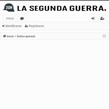
Inicio
or
de
eg
Identificarse
Registrarse
os
nt
ist
Inicio
Índice general
ifi
ra
ca
rs
rs
e
e