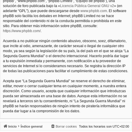
phpBB”, “www.phpbb.com”, “phpBB Limited”, “Equipo de phpBB”), una
solución de foro publicada bajo la «
Licencia Pública General GNU v2
» (en
adelante “GPL”), que puede descargarse desde
www.phpbb.com
. El software
phpBB solo facilita los debates en Internet; phpBB Limited no se hace
responsable del contenido ni de la conducta permitida o prohibida en este
sitio. Para obtener más información sobre phpBB, consulte:
https://www.phpbb.com/
.
Acuerda a no publicar ningún contenido abusivo, obsceno, soez, difamatorio,
que incite al odio, amenazante, de carácter sexual o ilegal de cualquier otro
modo, ya sea según la legislación de su país, la del país en el que se aloja “La
Segunda Guerra Mundial” o el derecho internacional. Hacerlo podría dar lugar
a tu expulsión inmediata y permanente, con notificación a tu proveedor de
servicios de Internet si lo consideramos necesario. Se registra la dirección IP
de todas las publicaciones para facilitar el cumplimiento de estas condiciones.
Acepta que “La Segunda Guerra Mundial” se reserve el derecho de eliminar,
editar, mover o cerrar cualquier tema en cualquier momento, a nuestra entera
discreción. Como usuario, acepta que cualquier información que introduzcas
pueda ser almacenada en una base de datos. Aunque esta información no se
revelará a terceros sin tu consentimiento, ni “La Segunda Guerra Mundial” ni
phpBB se harán responsables de ningún intento de piratería informática que
pueda dar lugar a la compromisión de los datos.
Inicio
Índice general
Borrar cookies
Todos los horarios son
UTC+02:00