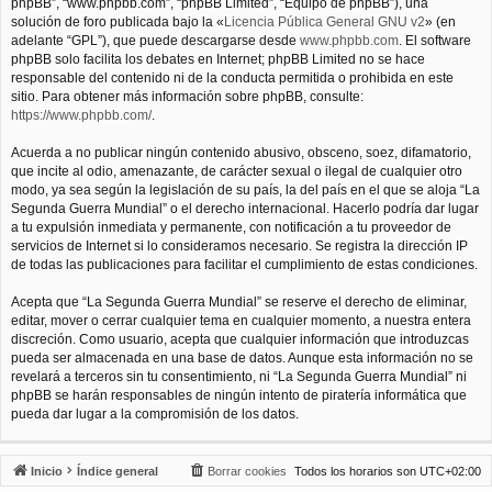
phpBB”, “www.phpbb.com”, “phpBB Limited”, “Equipo de phpBB”), una
solución de foro publicada bajo la «
Licencia Pública General GNU v2
» (en
adelante “GPL”), que puede descargarse desde
www.phpbb.com
. El software
phpBB solo facilita los debates en Internet; phpBB Limited no se hace
responsable del contenido ni de la conducta permitida o prohibida en este
sitio. Para obtener más información sobre phpBB, consulte:
https://www.phpbb.com/
.
Acuerda a no publicar ningún contenido abusivo, obsceno, soez, difamatorio,
que incite al odio, amenazante, de carácter sexual o ilegal de cualquier otro
modo, ya sea según la legislación de su país, la del país en el que se aloja “La
Segunda Guerra Mundial” o el derecho internacional. Hacerlo podría dar lugar
a tu expulsión inmediata y permanente, con notificación a tu proveedor de
servicios de Internet si lo consideramos necesario. Se registra la dirección IP
de todas las publicaciones para facilitar el cumplimiento de estas condiciones.
Acepta que “La Segunda Guerra Mundial” se reserve el derecho de eliminar,
editar, mover o cerrar cualquier tema en cualquier momento, a nuestra entera
discreción. Como usuario, acepta que cualquier información que introduzcas
pueda ser almacenada en una base de datos. Aunque esta información no se
revelará a terceros sin tu consentimiento, ni “La Segunda Guerra Mundial” ni
phpBB se harán responsables de ningún intento de piratería informática que
pueda dar lugar a la compromisión de los datos.
Inicio
Índice general
Borrar cookies
Todos los horarios son
UTC+02:00