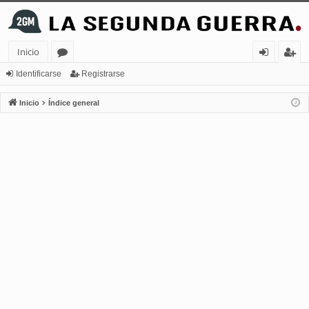
Inicio
or
de
eg
Identificarse
Registrarse
os
nt
ist
Inicio
Índice general
ifi
ra
ca
rs
rs
e
e