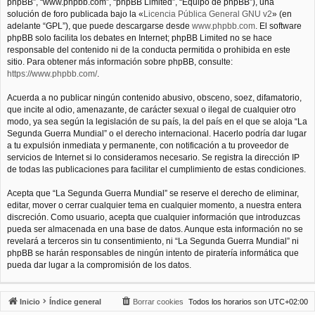
phpBB”, “www.phpbb.com”, “phpBB Limited”, “Equipo de phpBB”), una
solución de foro publicada bajo la «
Licencia Pública General GNU v2
» (en
adelante “GPL”), que puede descargarse desde
www.phpbb.com
. El software
phpBB solo facilita los debates en Internet; phpBB Limited no se hace
responsable del contenido ni de la conducta permitida o prohibida en este
sitio. Para obtener más información sobre phpBB, consulte:
https://www.phpbb.com/
.
Acuerda a no publicar ningún contenido abusivo, obsceno, soez, difamatorio,
que incite al odio, amenazante, de carácter sexual o ilegal de cualquier otro
modo, ya sea según la legislación de su país, la del país en el que se aloja “La
Segunda Guerra Mundial” o el derecho internacional. Hacerlo podría dar lugar
a tu expulsión inmediata y permanente, con notificación a tu proveedor de
servicios de Internet si lo consideramos necesario. Se registra la dirección IP
de todas las publicaciones para facilitar el cumplimiento de estas condiciones.
Acepta que “La Segunda Guerra Mundial” se reserve el derecho de eliminar,
editar, mover o cerrar cualquier tema en cualquier momento, a nuestra entera
discreción. Como usuario, acepta que cualquier información que introduzcas
pueda ser almacenada en una base de datos. Aunque esta información no se
revelará a terceros sin tu consentimiento, ni “La Segunda Guerra Mundial” ni
phpBB se harán responsables de ningún intento de piratería informática que
pueda dar lugar a la compromisión de los datos.
Inicio
Índice general
Borrar cookies
Todos los horarios son
UTC+02:00