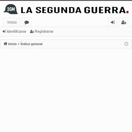
Inicio
or
de
eg
Identificarse
Registrarse
os
nt
ist
Inicio
Índice general
ifi
ra
ca
rs
rs
e
e