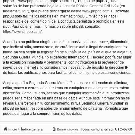
phpBB”, “www.phpbb.com”, “phpBB Limited”, “Equipo de phpBB”), una
solución de foro publicada bajo la «
Licencia Pública General GNU v2
» (en
adelante “GPL”), que puede descargarse desde
www.phpbb.com
. El software
phpBB solo facilita los debates en Internet; phpBB Limited no se hace
responsable del contenido ni de la conducta permitida o prohibida en este
sitio. Para obtener más información sobre phpBB, consulte:
https://www.phpbb.com/
.
Acuerda a no publicar ningún contenido abusivo, obsceno, soez, difamatorio,
que incite al odio, amenazante, de carácter sexual o ilegal de cualquier otro
modo, ya sea según la legislación de su país, la del país en el que se aloja “La
Segunda Guerra Mundial” o el derecho internacional. Hacerlo podría dar lugar
a tu expulsión inmediata y permanente, con notificación a tu proveedor de
servicios de Internet si lo consideramos necesario. Se registra la dirección IP
de todas las publicaciones para facilitar el cumplimiento de estas condiciones.
Acepta que “La Segunda Guerra Mundial” se reserve el derecho de eliminar,
editar, mover o cerrar cualquier tema en cualquier momento, a nuestra entera
discreción. Como usuario, acepta que cualquier información que introduzcas
pueda ser almacenada en una base de datos. Aunque esta información no se
revelará a terceros sin tu consentimiento, ni “La Segunda Guerra Mundial” ni
phpBB se harán responsables de ningún intento de piratería informática que
pueda dar lugar a la compromisión de los datos.
Inicio
Índice general
Borrar cookies
Todos los horarios son
UTC+02:00