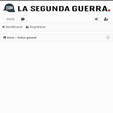
Inicio
or
de
eg
Identificarse
Registrarse
os
nt
ist
Inicio
Índice general
ifi
ra
ca
rs
rs
e
e