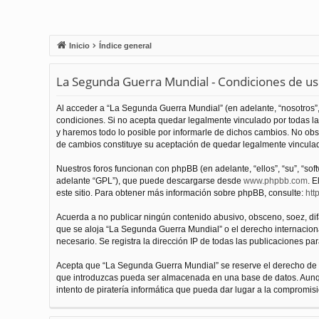
Inicio
Índice general
La Segunda Guerra Mundial - Condiciones de u
Al acceder a “La Segunda Guerra Mundial” (en adelante, “nosotros”,
condiciones. Si no acepta quedar legalmente vinculado por todas l
y haremos todo lo posible por informarle de dichos cambios. No obs
de cambios constituye su aceptación de quedar legalmente vinculado
Nuestros foros funcionan con phpBB (en adelante, “ellos”, “su”, “s
adelante “GPL”), que puede descargarse desde
www.phpbb.com
. E
este sitio. Para obtener más información sobre phpBB, consulte:
htt
Acuerda a no publicar ningún contenido abusivo, obsceno, soez, difam
que se aloja “La Segunda Guerra Mundial” o el derecho internacional
necesario. Se registra la dirección IP de todas las publicaciones par
Acepta que “La Segunda Guerra Mundial” se reserve el derecho de el
que introduzcas pueda ser almacenada en una base de datos. Aunqu
intento de piratería informática que pueda dar lugar a la compromisi