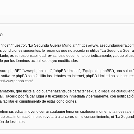
so
 “nos”, “nuestro”, “La Segunda Guerra Mundial”, “https://www.lasegundaguerra.com
as condiciones siguientes, le rogamos que no acceda ni utilice “La Segunda Guer
tante, es su responsabilidad revisar este documento periódicamente, ya que el us
 por los términos actualizados y/o modificados.
oftware phpBB”, “www.phpbb.com”, “phpBB Limited”, “Equipo de phpBB”), una solució
l software phpBB solo facilita los debates en Internet; phpBB Limited no se hace r
ps://www.phpbb.com/
.
atorio, que incite al odio, amenazante, de carácter sexual o ilegal de cualquier ot
. Hacerlo podría dar lugar a tu expulsión inmediata y permanente, con notificación
a facilitar el cumplimiento de estas condiciones.
iminar, editar, mover o cerrar cualquier tema en cualquier momento, a nuestra en
e esta información no se revelará a terceros sin tu consentimiento, ni “La Segu
ón de los datos.