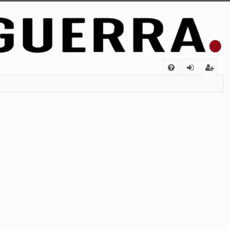
FA
de
eg
Q
nt
ist
ifi
ra
ca
rs
rs
e
e