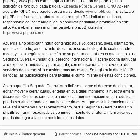
phpBB”, “www.phpbb.com”, “phpBB Limited”, “Equipo de phpBB”), una
solución de foro publicada bajo la «
Licencia Pública General GNU v2
» (en
adelante “GPL”), que puede descargarse desde
www.phpbb.com
. El software
phpBB solo facilita los debates en Internet; phpBB Limited no se hace
responsable del contenido ni de la conducta permitida o prohibida en este
sitio. Para obtener más información sobre phpBB, consulte:
https://www.phpbb.com/
.
Acuerda a no publicar ningún contenido abusivo, obsceno, soez, difamatorio,
que incite al odio, amenazante, de carácter sexual o ilegal de cualquier otro
modo, ya sea según la legislación de su país, la del país en el que se aloja “La
Segunda Guerra Mundial” o el derecho internacional. Hacerlo podría dar lugar
a tu expulsión inmediata y permanente, con notificación a tu proveedor de
servicios de Internet si lo consideramos necesario. Se registra la dirección IP
de todas las publicaciones para facilitar el cumplimiento de estas condiciones.
Acepta que “La Segunda Guerra Mundial” se reserve el derecho de eliminar,
editar, mover o cerrar cualquier tema en cualquier momento, a nuestra entera
discreción. Como usuario, acepta que cualquier información que introduzcas
pueda ser almacenada en una base de datos. Aunque esta información no se
revelará a terceros sin tu consentimiento, ni “La Segunda Guerra Mundial” ni
phpBB se harán responsables de ningún intento de piratería informática que
pueda dar lugar a la compromisión de los datos.
Inicio
Índice general
Borrar cookies
Todos los horarios son
UTC+02:00