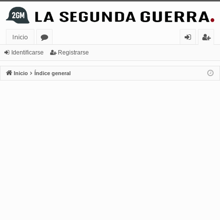
Inicio
or
de
eg
Identificarse
Registrarse
os
nt
ist
Inicio
Índice general
ifi
ra
ca
rs
rs
e
e