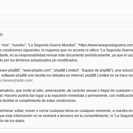
so
 “nos”, “nuestro”, “La Segunda Guerra Mundial”, “https://www.lasegundaguerra.com
as condiciones siguientes, le rogamos que no acceda ni utilice “La Segunda Guer
tante, es su responsabilidad revisar este documento periódicamente, ya que el us
 por los términos actualizados y/o modificados.
oftware phpBB”, “www.phpbb.com”, “phpBB Limited”, “Equipo de phpBB”), una solució
l software phpBB solo facilita los debates en Internet; phpBB Limited no se hace r
ps://www.phpbb.com/
.
atorio, que incite al odio, amenazante, de carácter sexual o ilegal de cualquier ot
. Hacerlo podría dar lugar a tu expulsión inmediata y permanente, con notificación
a facilitar el cumplimiento de estas condiciones.
iminar, editar, mover o cerrar cualquier tema en cualquier momento, a nuestra en
e esta información no se revelará a terceros sin tu consentimiento, ni “La Segu
ón de los datos.