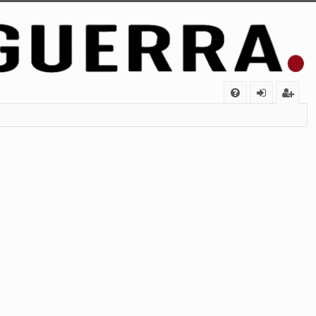
FA
de
eg
Q
nt
ist
ifi
ra
ca
rs
rs
e
e