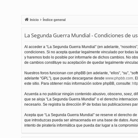
Inicio
Índice general
La Segunda Guerra Mundial - Condiciones de u
Al acceder a “La Segunda Guerra Mundial” (en adelante, “nosotros”,
condiciones. Si no acepta quedar legalmente vinculado por todas l
y haremos todo lo posible por informarle de dichos cambios. No obs
de cambios constituye su aceptación de quedar legalmente vinculado
Nuestros foros funcionan con phpBB (en adelante, “ellos”, “su”, “s
adelante “GPL”), que puede descargarse desde
www.phpbb.com
. E
este sitio. Para obtener más información sobre phpBB, consulte:
htt
Acuerda a no publicar ningún contenido abusivo, obsceno, soez, difam
que se aloja “La Segunda Guerra Mundial” o el derecho internacional
necesario. Se registra la dirección IP de todas las publicaciones par
Acepta que “La Segunda Guerra Mundial” se reserve el derecho de el
que introduzcas pueda ser almacenada en una base de datos. Aunqu
intento de piratería informática que pueda dar lugar a la compromisi