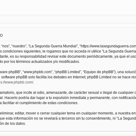
so
 “nos”, “nuestro”, “La Segunda Guerra Mundial”, “https://www.lasegundaguerra.com
as condiciones siguientes, le rogamos que no acceda ni utilice “La Segunda Guer
tante, es su responsabilidad revisar este documento periódicamente, ya que el us
 por los términos actualizados y/o modificados.
oftware phpBB”, “www.phpbb.com”, “phpBB Limited”, “Equipo de phpBB”), una solució
l software phpBB solo facilita los debates en Internet; phpBB Limited no se hace r
ps://www.phpbb.com/
.
atorio, que incite al odio, amenazante, de carácter sexual o ilegal de cualquier ot
. Hacerlo podría dar lugar a tu expulsión inmediata y permanente, con notificación
a facilitar el cumplimiento de estas condiciones.
iminar, editar, mover o cerrar cualquier tema en cualquier momento, a nuestra en
e esta información no se revelará a terceros sin tu consentimiento, ni “La Segu
ón de los datos.