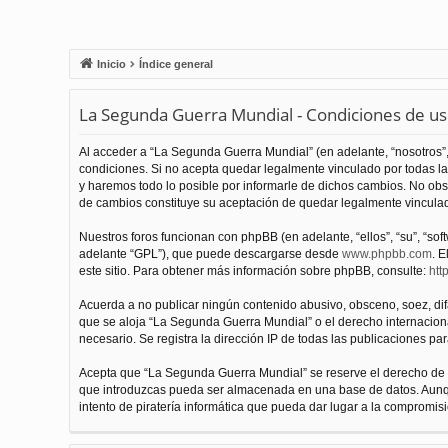
Inicio
Índice general
La Segunda Guerra Mundial - Condiciones de u
Al acceder a “La Segunda Guerra Mundial” (en adelante, “nosotros”,
condiciones. Si no acepta quedar legalmente vinculado por todas l
y haremos todo lo posible por informarle de dichos cambios. No obs
de cambios constituye su aceptación de quedar legalmente vinculado
Nuestros foros funcionan con phpBB (en adelante, “ellos”, “su”, “s
adelante “GPL”), que puede descargarse desde
www.phpbb.com
. E
este sitio. Para obtener más información sobre phpBB, consulte:
htt
Acuerda a no publicar ningún contenido abusivo, obsceno, soez, difam
que se aloja “La Segunda Guerra Mundial” o el derecho internacional
necesario. Se registra la dirección IP de todas las publicaciones par
Acepta que “La Segunda Guerra Mundial” se reserve el derecho de el
que introduzcas pueda ser almacenada en una base de datos. Aunqu
intento de piratería informática que pueda dar lugar a la compromisi