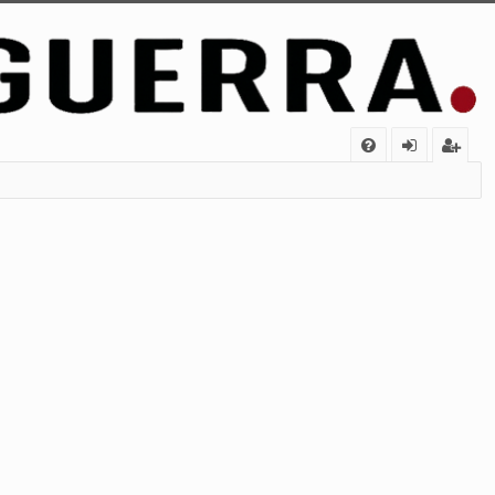
FA
de
eg
Q
nt
ist
ifi
ra
ca
rs
rs
e
e