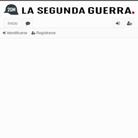
Inicio
or
de
eg
Identificarse
Registrarse
os
nt
ist
ifi
ra
ca
rs
rs
e
e