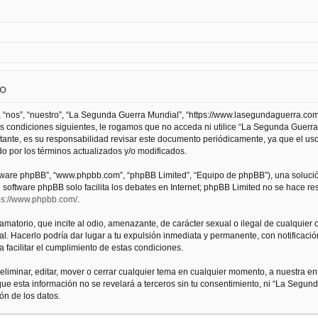
so
 “nos”, “nuestro”, “La Segunda Guerra Mundial”, “https://www.lasegundaguerra.com
as condiciones siguientes, le rogamos que no acceda ni utilice “La Segunda Guer
tante, es su responsabilidad revisar este documento periódicamente, ya que el us
 por los términos actualizados y/o modificados.
oftware phpBB”, “www.phpbb.com”, “phpBB Limited”, “Equipo de phpBB”), una solució
l software phpBB solo facilita los debates en Internet; phpBB Limited no se hace r
ps://www.phpbb.com/
.
atorio, que incite al odio, amenazante, de carácter sexual o ilegal de cualquier ot
. Hacerlo podría dar lugar a tu expulsión inmediata y permanente, con notificación
a facilitar el cumplimiento de estas condiciones.
iminar, editar, mover o cerrar cualquier tema en cualquier momento, a nuestra en
e esta información no se revelará a terceros sin tu consentimiento, ni “La Segu
ón de los datos.