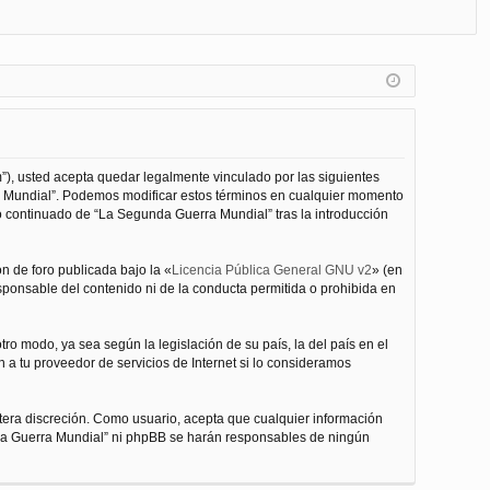
FA
de
eg
Q
nt
ist
ifi
ra
ca
rs
rs
e
”), usted acepta quedar legalmente vinculado por las siguientes
e
ra Mundial”. Podemos modificar estos términos en cualquier momento
o continuado de “La Segunda Guerra Mundial” tras la introducción
n de foro publicada bajo la «
Licencia Pública General GNU v2
» (en
esponsable del contenido ni de la conducta permitida o prohibida en
ro modo, ya sea según la legislación de su país, la del país en el
 a tu proveedor de servicios de Internet si lo consideramos
tera discreción. Como usuario, acepta que cualquier información
nda Guerra Mundial” ni phpBB se harán responsables de ningún