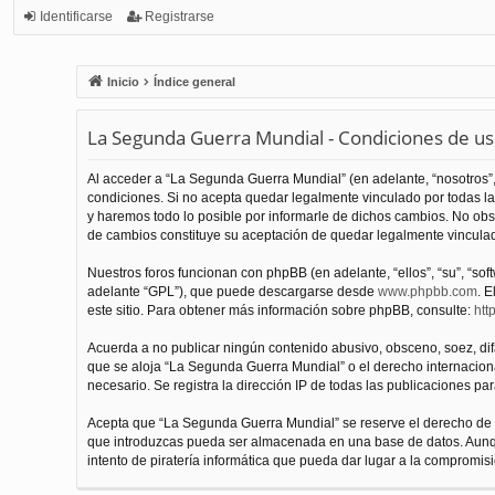
Identificarse
Registrarse
Inicio
Índice general
La Segunda Guerra Mundial - Condiciones de u
Al acceder a “La Segunda Guerra Mundial” (en adelante, “nosotros”,
condiciones. Si no acepta quedar legalmente vinculado por todas l
y haremos todo lo posible por informarle de dichos cambios. No obs
de cambios constituye su aceptación de quedar legalmente vinculado
Nuestros foros funcionan con phpBB (en adelante, “ellos”, “su”, “s
adelante “GPL”), que puede descargarse desde
www.phpbb.com
. E
este sitio. Para obtener más información sobre phpBB, consulte:
htt
Acuerda a no publicar ningún contenido abusivo, obsceno, soez, difam
que se aloja “La Segunda Guerra Mundial” o el derecho internacional
necesario. Se registra la dirección IP de todas las publicaciones par
Acepta que “La Segunda Guerra Mundial” se reserve el derecho de el
que introduzcas pueda ser almacenada en una base de datos. Aunqu
intento de piratería informática que pueda dar lugar a la compromisi