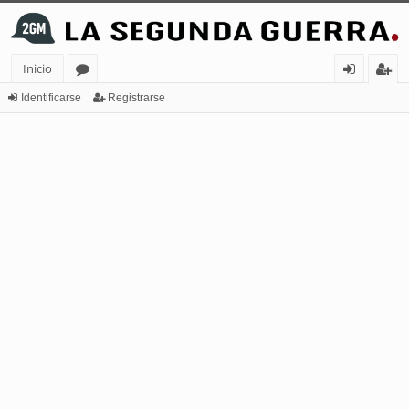
Inicio
or
de
eg
Identificarse
Registrarse
os
nt
ist
ifi
ra
ca
rs
rs
e
e