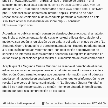
phpBB”, “www.phpbb.com”, “phpBB Limited”, “Equipo de phpBB”), una
solución de foro publicada bajo la «
Licencia Pública General GNU v2
» (en
adelante “GPL”), que puede descargarse desde
www.phpbb.com
. El software
phpBB solo facilita los debates en Internet; phpBB Limited no se hace
responsable del contenido ni de la conducta permitida o prohibida en este
sitio. Para obtener más información sobre phpBB, consulte:
https://www.phpbb.com/
.
Acuerda a no publicar ningún contenido abusivo, obsceno, soez, difamatorio,
que incite al odio, amenazante, de carácter sexual o ilegal de cualquier otro
modo, ya sea según la legislación de su país, la del país en el que se aloja “La
Segunda Guerra Mundial” o el derecho internacional. Hacerlo podría dar lugar
a tu expulsión inmediata y permanente, con notificación a tu proveedor de
servicios de Internet si lo consideramos necesario. Se registra la dirección IP
de todas las publicaciones para facilitar el cumplimiento de estas condiciones.
Acepta que “La Segunda Guerra Mundial” se reserve el derecho de eliminar,
editar, mover o cerrar cualquier tema en cualquier momento, a nuestra entera
discreción. Como usuario, acepta que cualquier información que introduzcas
pueda ser almacenada en una base de datos. Aunque esta información no se
revelará a terceros sin tu consentimiento, ni “La Segunda Guerra Mundial” ni
phpBB se harán responsables de ningún intento de piratería informática que
pueda dar lugar a la compromisión de los datos.
Inicio
Índice general
Borrar cookies
Todos los horarios son
UTC+02:00