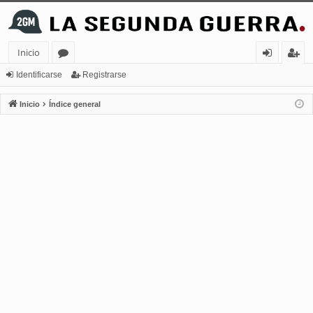
Inicio
or
de
eg
Identificarse
Registrarse
os
nt
ist
Inicio
Índice general
ifi
ra
ca
rs
rs
e
e