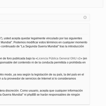
FA
de
eg
Q
nt
ist
ifi
ra
ca
rs
rs
e
”), usted acepta quedar legalmente vinculado por las siguientes
e
ra Mundial”. Podemos modificar estos términos en cualquier momento
o continuado de “La Segunda Guerra Mundial” tras la introducción
n de foro publicada bajo la «
Licencia Pública General GNU v2
» (en
esponsable del contenido ni de la conducta permitida o prohibida en
ro modo, ya sea según la legislación de su país, la del país en el
 a tu proveedor de servicios de Internet si lo consideramos
tera discreción. Como usuario, acepta que cualquier información
nda Guerra Mundial” ni phpBB se harán responsables de ningún