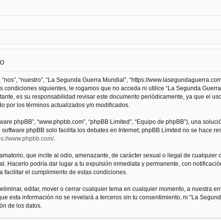
so
 “nos”, “nuestro”, “La Segunda Guerra Mundial”, “https://www.lasegundaguerra.com
as condiciones siguientes, le rogamos que no acceda ni utilice “La Segunda Guer
tante, es su responsabilidad revisar este documento periódicamente, ya que el us
 por los términos actualizados y/o modificados.
oftware phpBB”, “www.phpbb.com”, “phpBB Limited”, “Equipo de phpBB”), una solució
l software phpBB solo facilita los debates en Internet; phpBB Limited no se hace r
ps://www.phpbb.com/
.
atorio, que incite al odio, amenazante, de carácter sexual o ilegal de cualquier ot
. Hacerlo podría dar lugar a tu expulsión inmediata y permanente, con notificación
a facilitar el cumplimiento de estas condiciones.
iminar, editar, mover o cerrar cualquier tema en cualquier momento, a nuestra en
e esta información no se revelará a terceros sin tu consentimiento, ni “La Segu
ón de los datos.