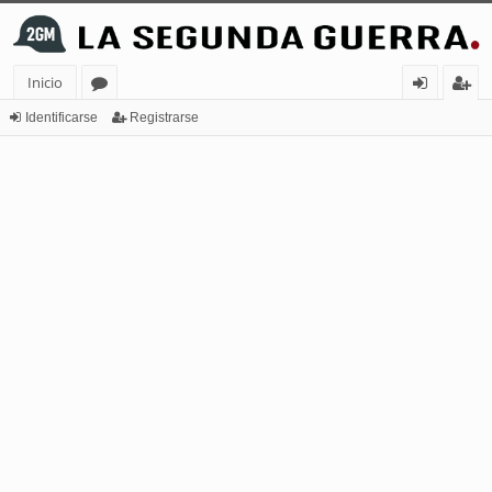
Inicio
or
de
eg
Identificarse
Registrarse
os
nt
ist
ifi
ra
ca
rs
rs
e
e