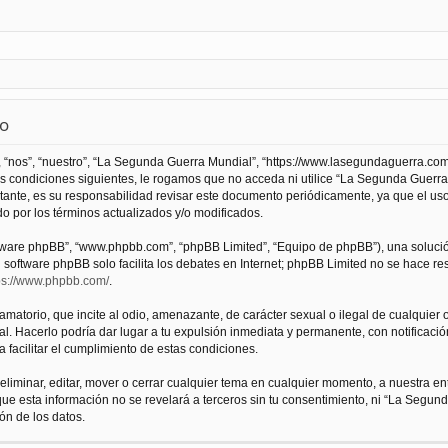
so
 “nos”, “nuestro”, “La Segunda Guerra Mundial”, “https://www.lasegundaguerra.com
as condiciones siguientes, le rogamos que no acceda ni utilice “La Segunda Guer
tante, es su responsabilidad revisar este documento periódicamente, ya que el us
 por los términos actualizados y/o modificados.
oftware phpBB”, “www.phpbb.com”, “phpBB Limited”, “Equipo de phpBB”), una solució
l software phpBB solo facilita los debates en Internet; phpBB Limited no se hace r
ps://www.phpbb.com/
.
atorio, que incite al odio, amenazante, de carácter sexual o ilegal de cualquier ot
. Hacerlo podría dar lugar a tu expulsión inmediata y permanente, con notificación
a facilitar el cumplimiento de estas condiciones.
iminar, editar, mover o cerrar cualquier tema en cualquier momento, a nuestra en
e esta información no se revelará a terceros sin tu consentimiento, ni “La Segu
ón de los datos.