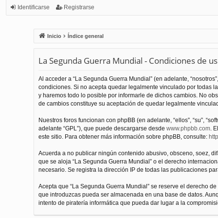
Identificarse
Registrarse
Inicio
Índice general
La Segunda Guerra Mundial - Condiciones de u
Al acceder a “La Segunda Guerra Mundial” (en adelante, “nosotros”,
condiciones. Si no acepta quedar legalmente vinculado por todas l
y haremos todo lo posible por informarle de dichos cambios. No obs
de cambios constituye su aceptación de quedar legalmente vinculado
Nuestros foros funcionan con phpBB (en adelante, “ellos”, “su”, “s
adelante “GPL”), que puede descargarse desde
www.phpbb.com
. E
este sitio. Para obtener más información sobre phpBB, consulte:
htt
Acuerda a no publicar ningún contenido abusivo, obsceno, soez, difam
que se aloja “La Segunda Guerra Mundial” o el derecho internacional
necesario. Se registra la dirección IP de todas las publicaciones par
Acepta que “La Segunda Guerra Mundial” se reserve el derecho de el
que introduzcas pueda ser almacenada en una base de datos. Aunqu
intento de piratería informática que pueda dar lugar a la compromisi