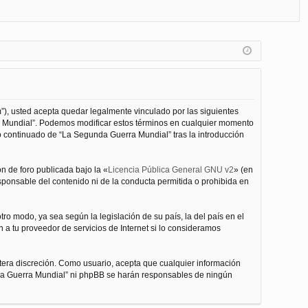
FA
de
eg
Q
nt
ist
ifi
ra
ca
rs
rs
e
”), usted acepta quedar legalmente vinculado por las siguientes
e
ra Mundial”. Podemos modificar estos términos en cualquier momento
o continuado de “La Segunda Guerra Mundial” tras la introducción
n de foro publicada bajo la «
Licencia Pública General GNU v2
» (en
esponsable del contenido ni de la conducta permitida o prohibida en
ro modo, ya sea según la legislación de su país, la del país en el
 a tu proveedor de servicios de Internet si lo consideramos
tera discreción. Como usuario, acepta que cualquier información
nda Guerra Mundial” ni phpBB se harán responsables de ningún