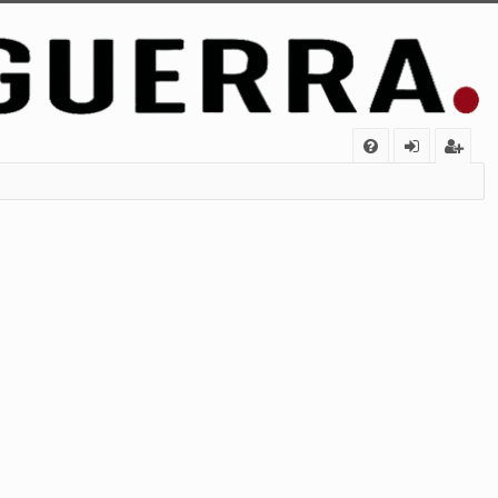
FA
de
eg
Q
nt
ist
ifi
ra
ca
rs
rs
e
e