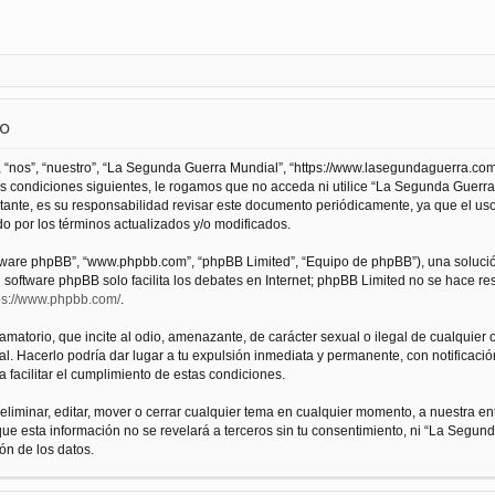
so
 “nos”, “nuestro”, “La Segunda Guerra Mundial”, “https://www.lasegundaguerra.com
as condiciones siguientes, le rogamos que no acceda ni utilice “La Segunda Guer
tante, es su responsabilidad revisar este documento periódicamente, ya que el us
 por los términos actualizados y/o modificados.
oftware phpBB”, “www.phpbb.com”, “phpBB Limited”, “Equipo de phpBB”), una solució
l software phpBB solo facilita los debates en Internet; phpBB Limited no se hace r
ps://www.phpbb.com/
.
atorio, que incite al odio, amenazante, de carácter sexual o ilegal de cualquier ot
. Hacerlo podría dar lugar a tu expulsión inmediata y permanente, con notificación
a facilitar el cumplimiento de estas condiciones.
iminar, editar, mover o cerrar cualquier tema en cualquier momento, a nuestra en
e esta información no se revelará a terceros sin tu consentimiento, ni “La Segu
ón de los datos.