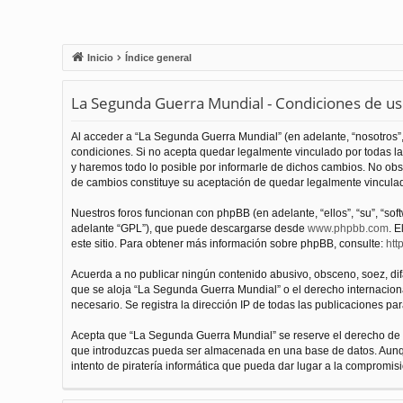
Inicio
Índice general
La Segunda Guerra Mundial - Condiciones de u
Al acceder a “La Segunda Guerra Mundial” (en adelante, “nosotros”,
condiciones. Si no acepta quedar legalmente vinculado por todas l
y haremos todo lo posible por informarle de dichos cambios. No obs
de cambios constituye su aceptación de quedar legalmente vinculado
Nuestros foros funcionan con phpBB (en adelante, “ellos”, “su”, “s
adelante “GPL”), que puede descargarse desde
www.phpbb.com
. E
este sitio. Para obtener más información sobre phpBB, consulte:
htt
Acuerda a no publicar ningún contenido abusivo, obsceno, soez, difam
que se aloja “La Segunda Guerra Mundial” o el derecho internacional
necesario. Se registra la dirección IP de todas las publicaciones par
Acepta que “La Segunda Guerra Mundial” se reserve el derecho de el
que introduzcas pueda ser almacenada en una base de datos. Aunqu
intento de piratería informática que pueda dar lugar a la compromisi