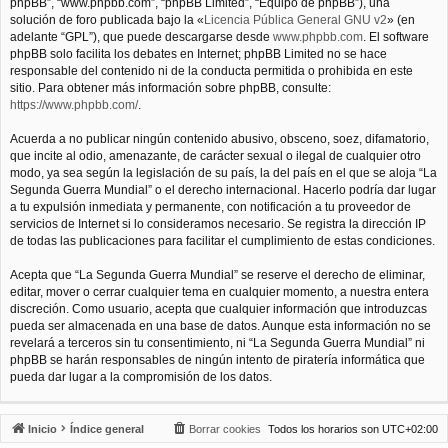
phpBB”, “www.phpbb.com”, “phpBB Limited”, “Equipo de phpBB”), una
solución de foro publicada bajo la «
Licencia Pública General GNU v2
» (en
adelante “GPL”), que puede descargarse desde
www.phpbb.com
. El software
phpBB solo facilita los debates en Internet; phpBB Limited no se hace
responsable del contenido ni de la conducta permitida o prohibida en este
sitio. Para obtener más información sobre phpBB, consulte:
https://www.phpbb.com/
.
Acuerda a no publicar ningún contenido abusivo, obsceno, soez, difamatorio,
que incite al odio, amenazante, de carácter sexual o ilegal de cualquier otro
modo, ya sea según la legislación de su país, la del país en el que se aloja “La
Segunda Guerra Mundial” o el derecho internacional. Hacerlo podría dar lugar
a tu expulsión inmediata y permanente, con notificación a tu proveedor de
servicios de Internet si lo consideramos necesario. Se registra la dirección IP
de todas las publicaciones para facilitar el cumplimiento de estas condiciones.
Acepta que “La Segunda Guerra Mundial” se reserve el derecho de eliminar,
editar, mover o cerrar cualquier tema en cualquier momento, a nuestra entera
discreción. Como usuario, acepta que cualquier información que introduzcas
pueda ser almacenada en una base de datos. Aunque esta información no se
revelará a terceros sin tu consentimiento, ni “La Segunda Guerra Mundial” ni
phpBB se harán responsables de ningún intento de piratería informática que
pueda dar lugar a la compromisión de los datos.
Inicio
Índice general
Borrar cookies
Todos los horarios son
UTC+02:00