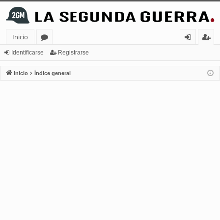
Inicio
or
de
eg
Identificarse
Registrarse
os
nt
ist
Inicio
Índice general
ifi
ra
ca
rs
rs
e
e