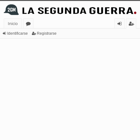
Inicio
or
de
eg
Identificarse
Registrarse
os
nt
ist
ifi
ra
ca
rs
rs
e
e