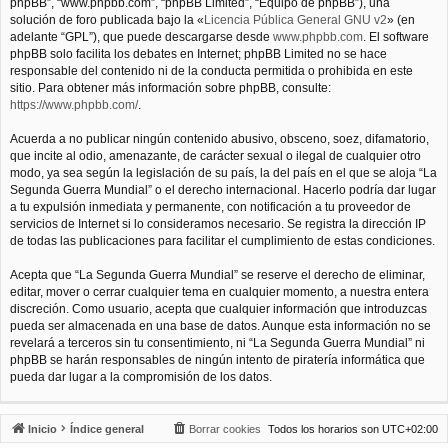
phpBB”, “www.phpbb.com”, “phpBB Limited”, “Equipo de phpBB”), una
solución de foro publicada bajo la «
Licencia Pública General GNU v2
» (en
adelante “GPL”), que puede descargarse desde
www.phpbb.com
. El software
phpBB solo facilita los debates en Internet; phpBB Limited no se hace
responsable del contenido ni de la conducta permitida o prohibida en este
sitio. Para obtener más información sobre phpBB, consulte:
https://www.phpbb.com/
.
Acuerda a no publicar ningún contenido abusivo, obsceno, soez, difamatorio,
que incite al odio, amenazante, de carácter sexual o ilegal de cualquier otro
modo, ya sea según la legislación de su país, la del país en el que se aloja “La
Segunda Guerra Mundial” o el derecho internacional. Hacerlo podría dar lugar
a tu expulsión inmediata y permanente, con notificación a tu proveedor de
servicios de Internet si lo consideramos necesario. Se registra la dirección IP
de todas las publicaciones para facilitar el cumplimiento de estas condiciones.
Acepta que “La Segunda Guerra Mundial” se reserve el derecho de eliminar,
editar, mover o cerrar cualquier tema en cualquier momento, a nuestra entera
discreción. Como usuario, acepta que cualquier información que introduzcas
pueda ser almacenada en una base de datos. Aunque esta información no se
revelará a terceros sin tu consentimiento, ni “La Segunda Guerra Mundial” ni
phpBB se harán responsables de ningún intento de piratería informática que
pueda dar lugar a la compromisión de los datos.
Inicio
Índice general
Borrar cookies
Todos los horarios son
UTC+02:00