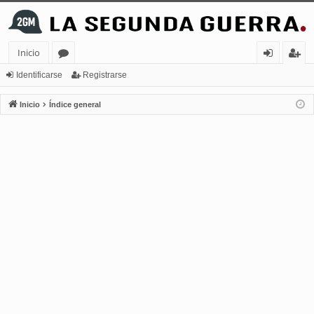
Inicio
or
de
eg
Identificarse
Registrarse
os
nt
ist
Inicio
Índice general
ifi
ra
ca
rs
rs
e
e