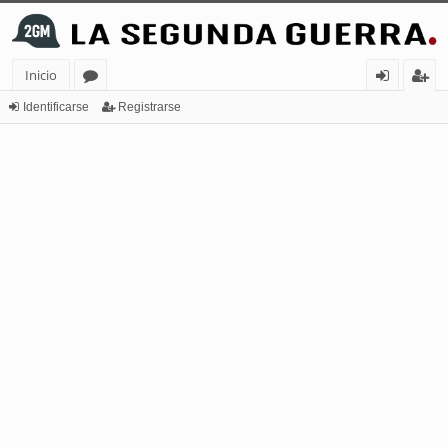
Inicio
or
de
eg
Identificarse
Registrarse
os
nt
ist
ifi
ra
ca
rs
rs
e
e