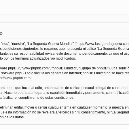
so
 “nos”, “nuestro”, “La Segunda Guerra Mundial”, “https://www.lasegundaguerra.com
as condiciones siguientes, le rogamos que no acceda ni utilice “La Segunda Guer
tante, es su responsabilidad revisar este documento periódicamente, ya que el us
 por los términos actualizados y/o modificados.
oftware phpBB”, “www.phpbb.com”, “phpBB Limited”, “Equipo de phpBB”), una solució
l software phpBB solo facilita los debates en Internet; phpBB Limited no se hace r
ps://www.phpbb.com/
.
atorio, que incite al odio, amenazante, de carácter sexual o ilegal de cualquier ot
. Hacerlo podría dar lugar a tu expulsión inmediata y permanente, con notificación
a facilitar el cumplimiento de estas condiciones.
iminar, editar, mover o cerrar cualquier tema en cualquier momento, a nuestra en
e esta información no se revelará a terceros sin tu consentimiento, ni “La Segu
ón de los datos.