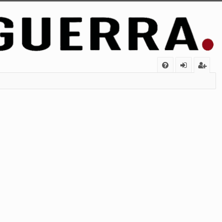
FA
de
eg
Q
nt
ist
ifi
ra
ca
rs
rs
e
e