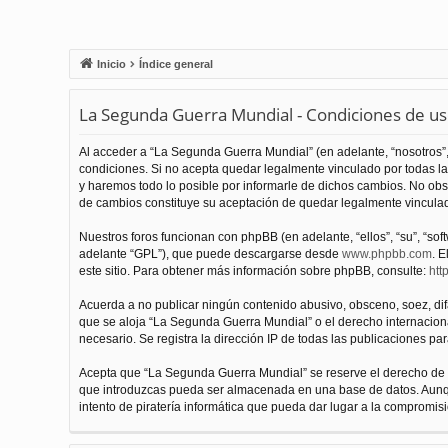
Inicio
Índice general
La Segunda Guerra Mundial - Condiciones de u
Al acceder a “La Segunda Guerra Mundial” (en adelante, “nosotros”,
condiciones. Si no acepta quedar legalmente vinculado por todas l
y haremos todo lo posible por informarle de dichos cambios. No obs
de cambios constituye su aceptación de quedar legalmente vinculado
Nuestros foros funcionan con phpBB (en adelante, “ellos”, “su”, “s
adelante “GPL”), que puede descargarse desde
www.phpbb.com
. E
este sitio. Para obtener más información sobre phpBB, consulte:
htt
Acuerda a no publicar ningún contenido abusivo, obsceno, soez, difam
que se aloja “La Segunda Guerra Mundial” o el derecho internacional
necesario. Se registra la dirección IP de todas las publicaciones par
Acepta que “La Segunda Guerra Mundial” se reserve el derecho de el
que introduzcas pueda ser almacenada en una base de datos. Aunqu
intento de piratería informática que pueda dar lugar a la compromisi