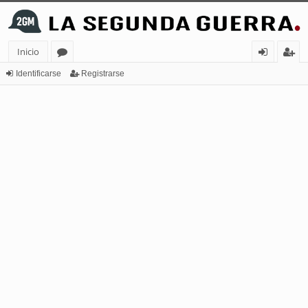
Inicio
or
de
eg
Identificarse
Registrarse
os
nt
ist
ifi
ra
ca
rs
rs
e
e