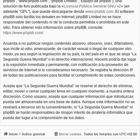
phpBB”, “www.phpbb.com”, “phpBB Limited”, “Equipo de phpBB”), una
solución de foro publicada bajo la «
Licencia Pública General GNU v2
» (en
adelante “GPL”), que puede descargarse desde
www.phpbb.com
. El software
phpBB solo facilita los debates en Internet; phpBB Limited no se hace
responsable del contenido ni de la conducta permitida o prohibida en este
sitio. Para obtener más información sobre phpBB, consulte:
https://www.phpbb.com/
.
Acuerda a no publicar ningún contenido abusivo, obsceno, soez, difamatorio,
que incite al odio, amenazante, de carácter sexual o ilegal de cualquier otro
modo, ya sea según la legislación de su país, la del país en el que se aloja “La
Segunda Guerra Mundial” o el derecho internacional. Hacerlo podría dar lugar
a tu expulsión inmediata y permanente, con notificación a tu proveedor de
servicios de Internet si lo consideramos necesario. Se registra la dirección IP
de todas las publicaciones para facilitar el cumplimiento de estas condiciones.
Acepta que “La Segunda Guerra Mundial” se reserve el derecho de eliminar,
editar, mover o cerrar cualquier tema en cualquier momento, a nuestra entera
discreción. Como usuario, acepta que cualquier información que introduzcas
pueda ser almacenada en una base de datos. Aunque esta información no se
revelará a terceros sin tu consentimiento, ni “La Segunda Guerra Mundial” ni
phpBB se harán responsables de ningún intento de piratería informática que
pueda dar lugar a la compromisión de los datos.
Inicio
Índice general
Borrar cookies
Todos los horarios son
UTC+02:00