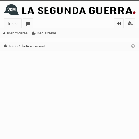
Inicio
or
de
eg
Identificarse
Registrarse
os
nt
ist
Inicio
Índice general
ifi
ra
ca
rs
rs
e
e