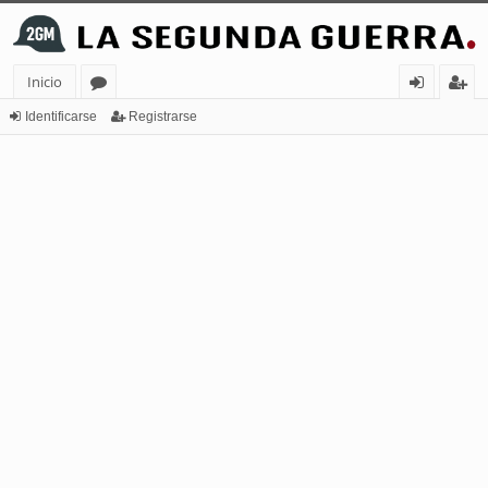
Inicio
or
de
eg
Identificarse
Registrarse
os
nt
ist
ifi
ra
ca
rs
rs
e
e