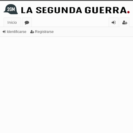
Inicio
or
de
eg
Identificarse
Registrarse
os
nt
ist
ifi
ra
ca
rs
rs
e
e