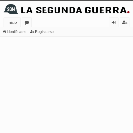
Inicio
or
de
eg
Identificarse
Registrarse
os
nt
ist
ifi
ra
ca
rs
rs
e
e