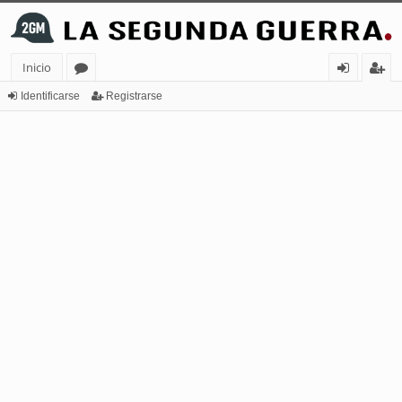
Inicio
or
de
eg
Identificarse
Registrarse
os
nt
ist
ifi
ra
ca
rs
rs
e
e