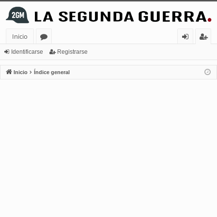
Inicio
or
de
eg
Identificarse
Registrarse
os
nt
ist
Inicio
Índice general
ifi
ra
ca
rs
rs
e
e