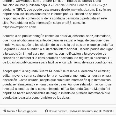
phpBB”, “www.phpbb.com”, “phpBB Limited”, “Equipo de phpBB”), una
solución de foro publicada bajo la «
Licencia Pública General GNU v2
» (en
adelante “GPL”), que puede descargarse desde
www.phpbb.com
. El software
phpBB solo facilita los debates en Internet; phpBB Limited no se hace
responsable del contenido ni de la conducta permitida o prohibida en este
sitio. Para obtener más información sobre phpBB, consulte:
https://www.phpbb.com/
.
Acuerda a no publicar ningún contenido abusivo, obsceno, soez, difamatorio,
que incite al odio, amenazante, de carácter sexual o ilegal de cualquier otro
modo, ya sea según la legislación de su país, la del país en el que se aloja “La
Segunda Guerra Mundial” o el derecho internacional. Hacerlo podría dar lugar
a tu expulsión inmediata y permanente, con notificación a tu proveedor de
servicios de Internet si lo consideramos necesario. Se registra la dirección IP
de todas las publicaciones para facilitar el cumplimiento de estas condiciones.
Acepta que “La Segunda Guerra Mundial” se reserve el derecho de eliminar,
editar, mover o cerrar cualquier tema en cualquier momento, a nuestra entera
discreción. Como usuario, acepta que cualquier información que introduzcas
pueda ser almacenada en una base de datos. Aunque esta información no se
revelará a terceros sin tu consentimiento, ni “La Segunda Guerra Mundial” ni
phpBB se harán responsables de ningún intento de piratería informática que
pueda dar lugar a la compromisión de los datos.
Inicio
Índice general
Borrar cookies
Todos los horarios son
UTC+02:00