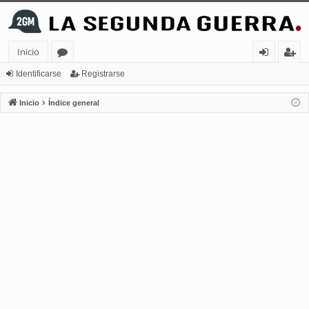
Inicio
or
de
eg
Identificarse
Registrarse
os
nt
ist
Inicio
Índice general
ifi
ra
ca
rs
rs
e
e