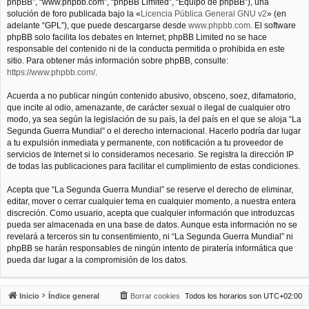
phpBB”, “www.phpbb.com”, “phpBB Limited”, “Equipo de phpBB”), una
solución de foro publicada bajo la «
Licencia Pública General GNU v2
» (en
adelante “GPL”), que puede descargarse desde
www.phpbb.com
. El software
phpBB solo facilita los debates en Internet; phpBB Limited no se hace
responsable del contenido ni de la conducta permitida o prohibida en este
sitio. Para obtener más información sobre phpBB, consulte:
https://www.phpbb.com/
.
Acuerda a no publicar ningún contenido abusivo, obsceno, soez, difamatorio,
que incite al odio, amenazante, de carácter sexual o ilegal de cualquier otro
modo, ya sea según la legislación de su país, la del país en el que se aloja “La
Segunda Guerra Mundial” o el derecho internacional. Hacerlo podría dar lugar
a tu expulsión inmediata y permanente, con notificación a tu proveedor de
servicios de Internet si lo consideramos necesario. Se registra la dirección IP
de todas las publicaciones para facilitar el cumplimiento de estas condiciones.
Acepta que “La Segunda Guerra Mundial” se reserve el derecho de eliminar,
editar, mover o cerrar cualquier tema en cualquier momento, a nuestra entera
discreción. Como usuario, acepta que cualquier información que introduzcas
pueda ser almacenada en una base de datos. Aunque esta información no se
revelará a terceros sin tu consentimiento, ni “La Segunda Guerra Mundial” ni
phpBB se harán responsables de ningún intento de piratería informática que
pueda dar lugar a la compromisión de los datos.
Inicio
Índice general
Borrar cookies
Todos los horarios son
UTC+02:00