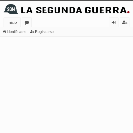
Inicio
or
de
eg
Identificarse
Registrarse
os
nt
ist
ifi
ra
ca
rs
rs
e
e