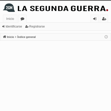
Inicio
or
de
eg
Identificarse
Registrarse
os
nt
ist
Inicio
Índice general
ifi
ra
ca
rs
rs
e
e