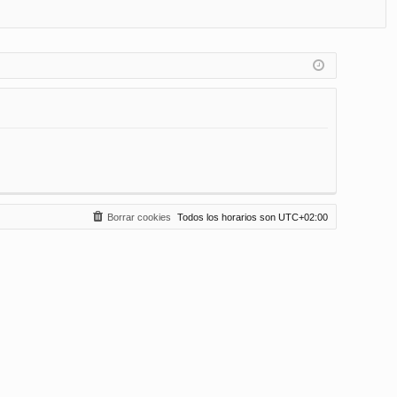
FA
de
eg
Q
nt
ist
ifi
ra
ca
rs
rs
e
e
Borrar cookies
Todos los horarios son
UTC+02:00