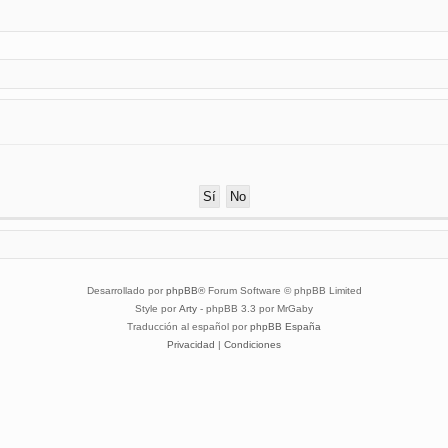
Desarrollado por
phpBB
® Forum Software © phpBB Limited
Style por
Arty
- phpBB 3.3 por MrGaby
Traducción al español por
phpBB España
Privacidad
|
Condiciones