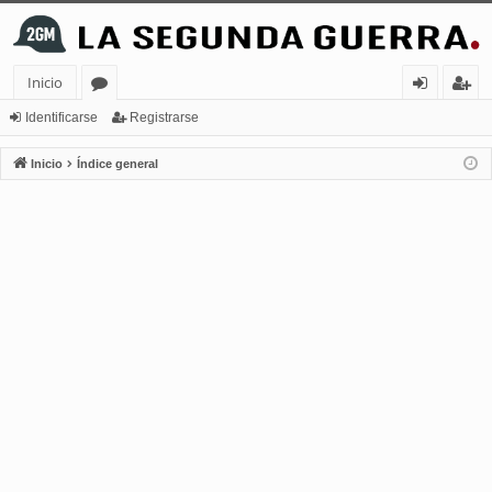
Inicio
or
de
eg
Identificarse
Registrarse
os
nt
ist
Inicio
Índice general
ifi
ra
ca
rs
rs
e
e