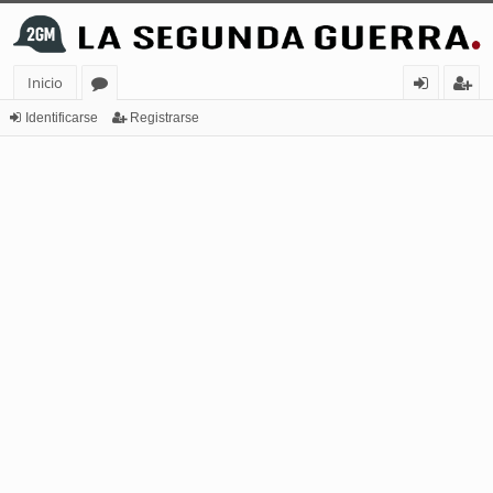
Inicio
or
de
eg
Identificarse
Registrarse
os
nt
ist
ifi
ra
ca
rs
rs
e
e