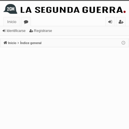
Inicio
or
de
eg
Identificarse
Registrarse
os
nt
ist
Inicio
Índice general
ifi
ra
ca
rs
rs
e
e