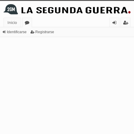
Inicio
or
de
eg
Identificarse
Registrarse
os
nt
ist
ifi
ra
ca
rs
rs
e
e