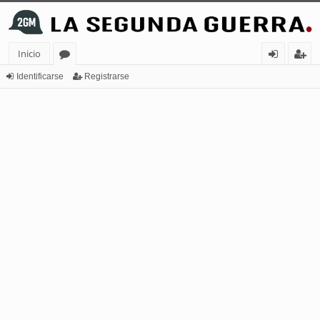
Inicio
or
de
eg
Identificarse
Registrarse
os
nt
ist
ifi
ra
ca
rs
rs
e
e