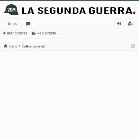
Inicio
or
de
eg
Identificarse
Registrarse
os
nt
ist
Inicio
Índice general
ifi
ra
ca
rs
rs
e
e