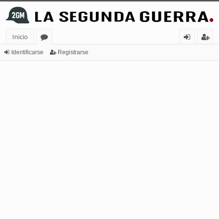
Inicio
or
de
eg
Identificarse
Registrarse
os
nt
ist
ifi
ra
ca
rs
rs
e
e