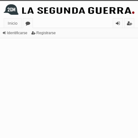
Inicio
or
de
eg
Identificarse
Registrarse
os
nt
ist
ifi
ra
ca
rs
rs
e
e