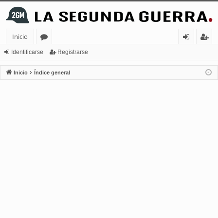
Inicio
or
de
eg
Identificarse
Registrarse
os
nt
ist
Inicio
Índice general
ifi
ra
ca
rs
rs
e
e